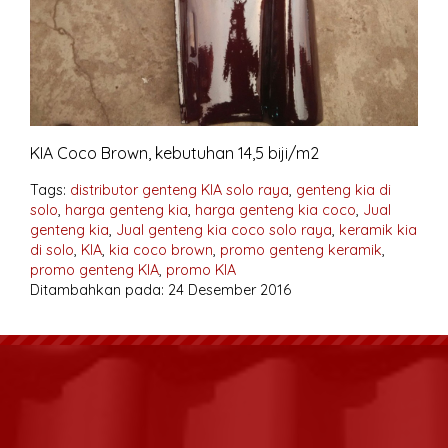
KIA Coco Brown, kebutuhan 14,5 biji/m2
Tags:
distributor genteng KIA solo raya
,
genteng kia di
solo
,
harga genteng kia
,
harga genteng kia coco
,
Jual
genteng kia
,
Jual genteng kia coco solo raya
,
keramik kia
di solo
,
KIA
,
kia coco brown
,
promo genteng keramik
,
promo genteng KIA
,
promo KIA
Ditambahkan pada: 24 Desember 2016