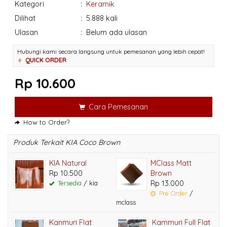
Kategori
:
Keramik
Dilihat
:
5.888 kali
Ulasan
:
Belum ada ulasan
Hubungi kami secara langsung untuk pemesanan yang lebih cepat!
QUICK ORDER
Rp 10.600
Cara Pemesanan
How to Order?
Produk Terkait KIA Coco Brown
KIA Natural
MClass Matt
Rp 10.500
Brown
Tersedia
/ kia
Rp 13.000
Pre Order
/
mclass
Kanmuri Flat
Kammuri Full Flat