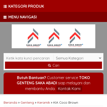
KATEGORI PRODUK
MENU NAVIGASI
Cari
Butuh Bantuan?
Customer service
TOKO
GENTENG SAKA ABADI
siap melayani dan
membantu Anda.
Kontak Kami
Beranda
»
Genteng
»
Keramik
»
KIA Coco Brown