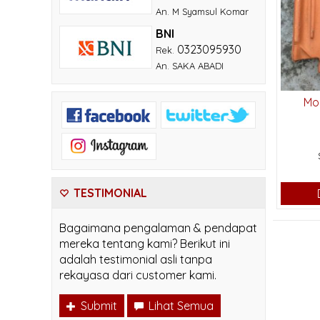
An. M Syamsul Komar
BNI
0323095930
Rek.
An. SAKA ABADI
Mo
TESTIMONIAL
Bagaimana pengalaman & pendapat
mereka tentang kami? Berikut ini
adalah testimonial asli tanpa
rekayasa dari customer kami.
Submit
Lihat Semua