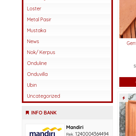
Abadi
Loster
Beton
Metal Pasir
Jatiwangi
Mustaka
Kaca
News
Gen
Karangpilang
Nok/ Kerpus
Keramik
Onduline
S
Lokal
Onduvilla
Monier
Ubin
Sokka
Uncategorized
INFO BANK
Mandiri
1240004364494
Rek.