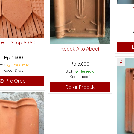
teng Sirap ABADI
Kodok Alto Abadi
Rp 3.600
Rp 5.600
tok:
Pre Order
Kode: Sirap
Stok:
Tersedia
Kode: abadi
Pre Order
Detail Produk