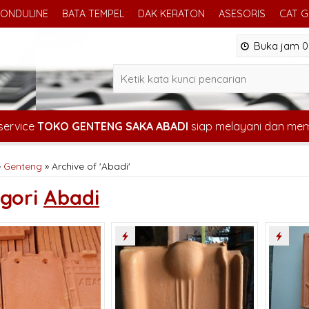
ONDULINE
BATA TEMPEL
DAK KERATON
ASESORIS
CAT 
Buka jam 08
service
TOKO GENTENG SAKA ABADI
siap melayani dan me
»
Genteng
»
Archive of 'Abadi'
gori
Abadi