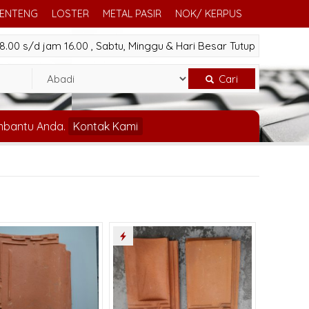
GENTENG
LOSTER
METAL PASIR
NOK/ KERPUS
.00 s/d jam 16.00 , Sabtu, Minggu & Hari Besar Tutup
Cari
mbantu Anda.
Kontak Kami