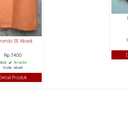
rando SE Abadi
Rp 7.400
Stok:
Tersedia
Kode: abadi
Detail Produk