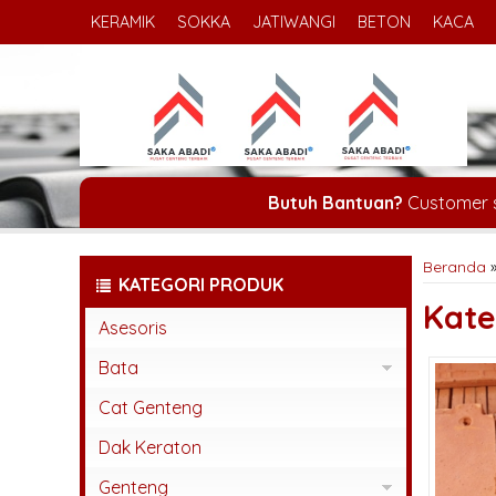
KERAMIK
SOKKA
JATIWANGI
BETON
KACA
Butuh Bantuan?
Customer 
Beranda
KATEGORI PRODUK
Kate
Asesoris
Bata
Bata Espos
Cat Genteng
Bata Press
Dak Keraton
Bata Tempel
Genteng