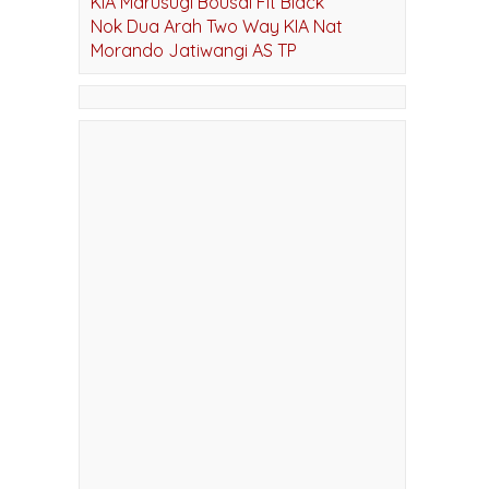
KIA OPAL BLACK
KIA Marusugi Bousai Fit Black
Nok Dua Arah Two Way KIA Nat
Morando Jatiwangi AS TP