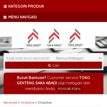
KATEGORI PRODUK
MENU NAVIGASI
Cari
Butuh Bantuan?
Customer service
TOKO
GENTENG SAKA ABADI
siap melayani dan
membantu Anda.
Kontak Kami
Beranda
»
Onduline
»
Onduline