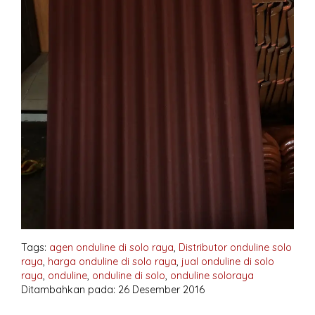
Tags:
agen onduline di solo raya
,
Distributor onduline solo
raya
,
harga onduline di solo raya
,
jual onduline di solo
raya
,
onduline
,
onduline di solo
,
onduline soloraya
Ditambahkan pada: 26 Desember 2016