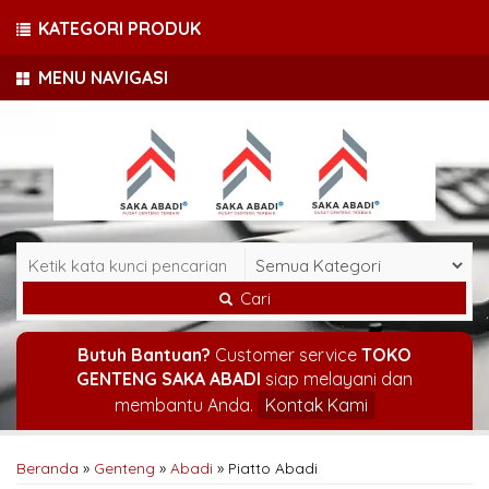
KATEGORI PRODUK
MENU NAVIGASI
Cari
Butuh Bantuan?
Customer service
TOKO
GENTENG SAKA ABADI
siap melayani dan
membantu Anda.
Kontak Kami
Beranda
»
Genteng
»
Abadi
»
Piatto Abadi