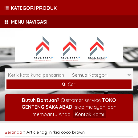
KATEGORI PRODUK
MENU NAVIGASI
Cari
Butuh Bantuan?
Customer service
TOKO
GENTENG SAKA ABADI
siap melayani dan
membantu Anda.
Kontak Kami
Beranda
»
Article tag in 'kia coco brown'