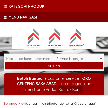
KATEGORI PRODUK
MENU NAVIGASI
Cari
Butuh Bantuan?
Customer service
TOKO
GENTENG SAKA ABADI
siap melayani dan
membantu Anda.
Kontak Kami
Beranda
»
Article tag in 'distributor genteng KIA solo raya'