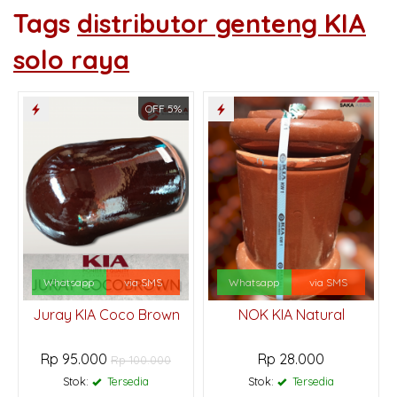
Tags
distributor genteng KIA
solo raya
OFF 5%
Whatsapp
via SMS
Whatsapp
via SMS
Juray KIA Coco Brown
NOK KIA Natural
Rp 95.000
Rp 28.000
Rp 100.000
Stok:
Tersedia
Stok:
Tersedia