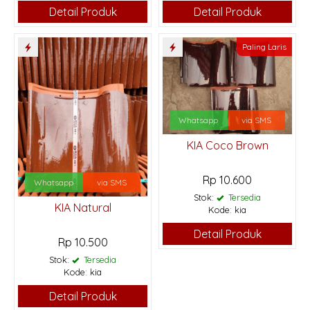
Detail Produk
Detail Produk
Paling Laris
Whatsapp
via SMS
KIA Coco Brown
Rp 10.600
Whatsapp
via SMS
Stok:
Tersedia
KIA Natural
Kode: kia
Detail Produk
Rp 10.500
Stok:
Tersedia
Kode: kia
Detail Produk