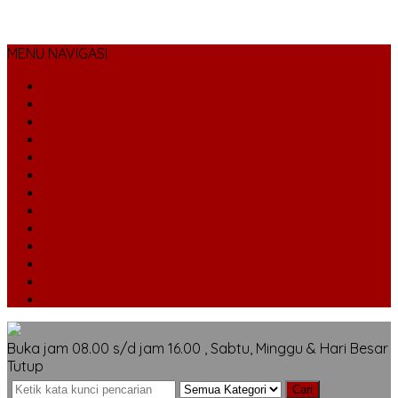
MENU NAVIGASI
Keramik
Sokka
Jatiwangi
Beton
Kaca
Onduline
Bata Tempel
Dak Keraton
Asesoris
Cat Genteng
Loster
Metal Pasir
Nok/ Kerpus
Buka jam 08.00 s/d jam 16.00 , Sabtu, Minggu & Hari Besar
Tutup
Cari