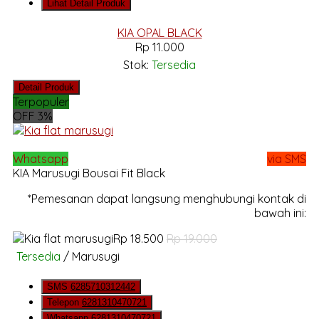
Lihat Detail Produk
KIA OPAL BLACK
Rp 11.000
Stok:
Tersedia
Detail Produk
Terpopuler
OFF 3%
Whatsapp
via SMS
KIA Marusugi Bousai Fit Black
*Pemesanan dapat langsung menghubungi kontak di
bawah ini:
Rp 18.500
Rp 19.000
Tersedia
/ Marusugi
SMS
6285710312442
Telepon
6281310470721
Whatsapp
6281310470721