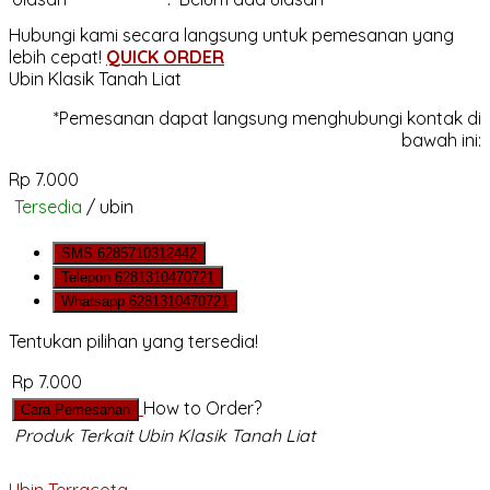
Hubungi kami secara langsung untuk pemesanan yang
lebih cepat!
QUICK ORDER
Ubin Klasik Tanah Liat
*Pemesanan dapat langsung menghubungi kontak di
bawah ini:
Rp 7.000
Tersedia
/ ubin
SMS
6285710312442
Telepon
6281310470721
Whatsapp
6281310470721
Tentukan pilihan yang tersedia!
Rp 7.000
How to Order?
Cara Pemesanan
Produk Terkait Ubin Klasik Tanah Liat
Ubin Terracota