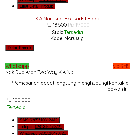
Lihat Detail Produk
KIA Marusugi Bousai Fit Black
Rp 18.500
Rp 19.000
Stok:
Tersedia
Kode: Marusugi
Detail Produk
Whatsapp
via SMS
Nok Dua Arah Two Way KIA Nat
*Pemesanan dapat langsung menghubungi kontak di
bawah ini:
Rp 100.000
Tersedia
SMS
6285710312442
Telepon
6281310470721
Whatsapp
6281310470721