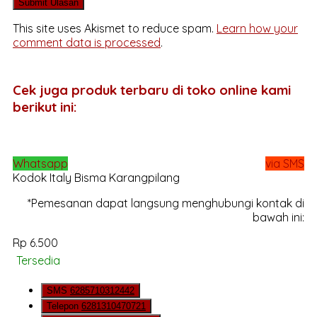
This site uses Akismet to reduce spam.
Learn how your
comment data is processed
.
Cek juga produk terbaru di toko online kami
berikut ini:
Whatsapp
via SMS
Kodok Italy Bisma Karangpilang
*Pemesanan dapat langsung menghubungi kontak di
bawah ini:
Rp 6.500
Tersedia
SMS
6285710312442
Telepon
6281310470721