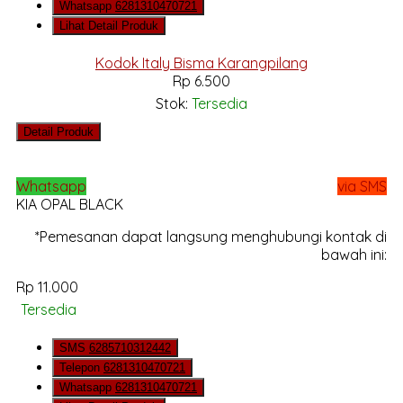
Whatsapp
6281310470721
Lihat Detail Produk
Kodok Italy Bisma Karangpilang
Rp 6.500
Stok:
Tersedia
Detail Produk
Whatsapp
via SMS
KIA OPAL BLACK
*Pemesanan dapat langsung menghubungi kontak di
bawah ini:
Rp 11.000
Tersedia
SMS
6285710312442
Telepon
6281310470721
Whatsapp
6281310470721