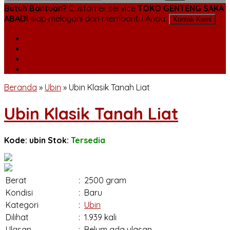
Butuh Bantuan?
Customer service
TOKO GENTENG SAKA
ABADI
siap melayani dan membantu Anda.
Kontak Kami
SMS
6285710312442
TELP
6281310470721
WA
6281310470721
office.sakaabadi@gmail.com
Beranda
»
Ubin
»
Ubin Klasik Tanah Liat
Ubin Klasik Tanah Liat
Kode: ubin
Stok:
Tersedia
Berat
:
2500 gram
Kondisi
:
Baru
Kategori
:
Ubin
Dilihat
:
1.939 kali
Ulasan
:
Belum ada ulasan