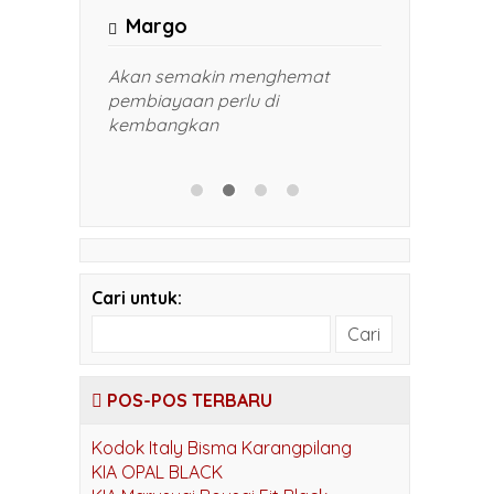
Margo
admin
 sesuai
Akan semakin menghemat
Harga mas
,5 cm
pembiayaan perlu di
pak. Gamb
kembangkan
kami di k
bapak WA
Cari untuk:
POS-POS TERBARU
Kodok Italy Bisma Karangpilang
KIA OPAL BLACK