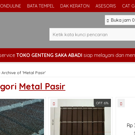
ONDULINE
BATA TEMPEL
DAK KERATON
ASESORIS
CAT 
Buka jam 08
service
TOKO GENTENG SAKA ABADI
siap melayani dan me
»
Archive of 'Metal Pasir'
gori
Metal Pasir
OFF 6%
Rp 