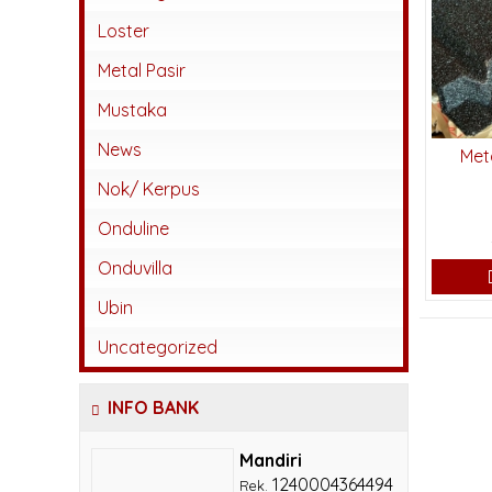
Abadi
Loster
Beton
Metal Pasir
Jatiwangi
Mustaka
Kaca
News
Meta
Karangpilang
Nok/ Kerpus
Keramik
Onduline
Lokal
Onduvilla
Monier
Ubin
Sokka
Uncategorized
INFO BANK
Mandiri
1240004364494
Rek.