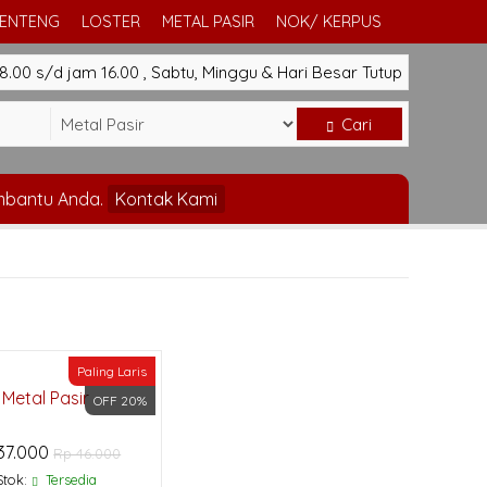
GENTENG
LOSTER
METAL PASIR
NOK/ KERPUS
.00 s/d jam 16.00 , Sabtu, Minggu & Hari Besar Tutup
Cari
mbantu Anda.
Kontak Kami
Paling Laris
Metal Pasir
OFF 20%
37.000
Rp 46.000
Stok:
Tersedia