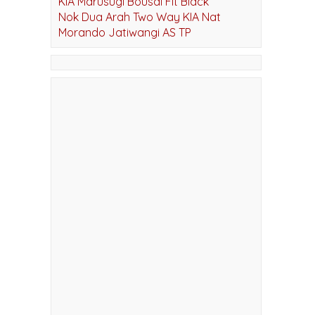
KIA Marusugi Bousai Fit Black
Nok Dua Arah Two Way KIA Nat
Morando Jatiwangi AS TP