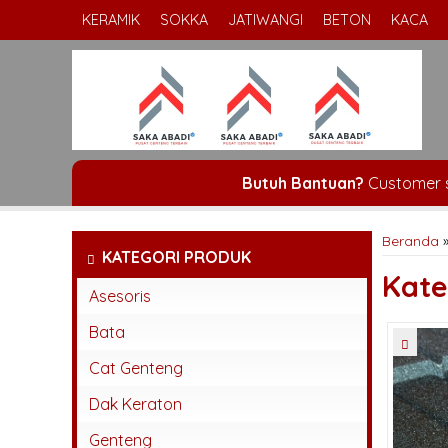
KERAMIK
SOKKA
JATIWANGI
BETON
KACA
Butuh Bantuan?
Customer 
Beranda
KATEGORI PRODUK
Kate
Asesoris
Bata
Bata Espos
Cat Genteng
Bata Press
Dak Keraton
Bata Tempel
Genteng