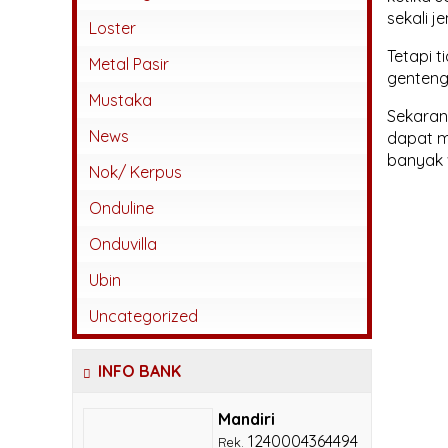
sekali 
Abadi
Loster
Tetapi 
Beton
Metal Pasir
genteng
Jatiwangi
Mustaka
Sekaran
Kaca
News
dapat m
banyak 
Karangpilang
Nok/ Kerpus
Keramik
Onduline
Lokal
Onduvilla
Monier
Ubin
Sokka
Uncategorized
INFO BANK
Mandiri
1240004364494
Rek.