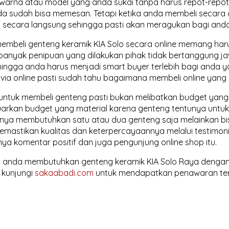
 warna atau model yang anda sukai tanpa harus repot-rep
S. Wardiman
a sudah bisa memesan. Tetapi ketika anda membeli secara on
 secara langsung sehingga pasti akan meragukan bagi anda
ih seperti di website
Bapak/Ibu, Saya mau cari
arnya juga. Posisi
genteng keramik, bisa minta
membeli genteng keramik KIA Solo secara online memang harus
artasura. Silahkan
tolong dikirim daftar harga
banyak penipuan yang dilakukan pihak tidak bertanggung 
 ke 081310470721
terbaru/saat ini, dari kalau KIA
hingga anda harus menjadi smart buyer terlebih bagi anda
berapa dan Kanmuri berapa
via online pasti sudah tahu bagaimana membeli online yang
harganya beserta fotonya ya.
untuk membeli genteng pasti bukan melibatkan budget yang t
Terima kasih. S. Wardiman.
arkan budget yang material karena genteng tentunya unt
anya membutuhkan satu atau dua genteng saja melainkan bi
emastikan kualitas dan keterpercayaannya melalui testimon
ya komentar positif dan juga pengunjung online shop itu.
ka anda membutuhkan genteng keramik KIA Solo Raya dengan h
 kunjungi
sakaabadi.com
untuk mendapatkan penawaran ter