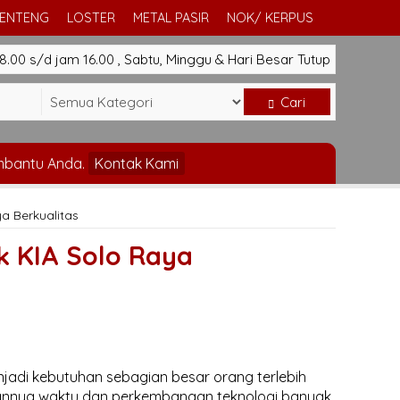
GENTENG
LOSTER
METAL PASIR
NOK/ KERPUS
.00 s/d jam 16.00 , Sabtu, Minggu & Hari Besar Tutup
Cari
mbantu Anda.
Kontak Kami
a Berkualitas
k KIA Solo Raya
njadi kebutuhan sebagian besar orang terlebih
lannya waktu dan perkembangan teknologi banyak