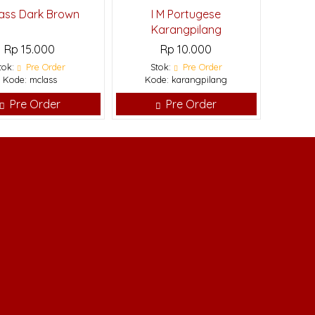
ass Dark Brown
I M Portugese
Karangpilang
Rp 15.000
Rp 10.000
tok:
Pre Order
Stok:
Pre Order
Kode: mclass
Kode: karangpilang
Pre Order
Pre Order