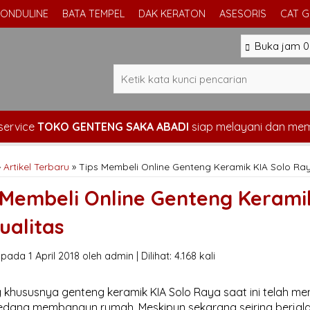
ONDULINE
BATA TEMPEL
DAK KERATON
ASESORIS
CAT 
Buka jam 08
service
TOKO GENTENG SAKA ABADI
siap melayani dan me
»
Artikel Terbaru
» Tips Membeli Online Genteng Keramik KIA Solo Ray
 Membeli Online Genteng Kerami
ualitas
pada 1 April 2018 oleh admin | Dilihat: 4.168 kali
 khususnya genteng keramik KIA Solo Raya saat ini telah me
sedang membangun rumah. Meskipun sekarang seiring berja