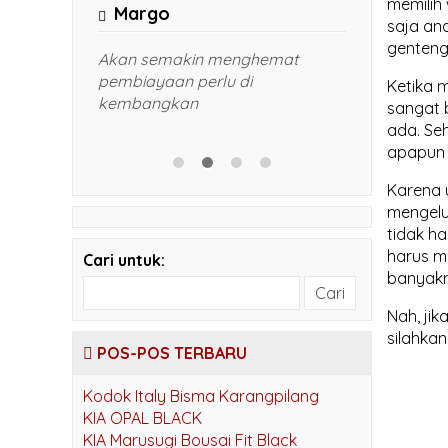
memilih
Margo
admin
saja and
genteng
 sesuai
Akan semakin menghemat
Harga mas
,5 cm
pembiayaan perlu di
pak. Gamb
Ketika 
kembangkan
kami di k
sangat 
bapak WA
ada. Se
apapun 
Karena 
mengelu
tidak h
harus m
Cari untuk:
banyakn
Nah, ji
silahkan
POS-POS TERBARU
Kodok Italy Bisma Karangpilang
KIA OPAL BLACK
KIA Marusugi Bousai Fit Black