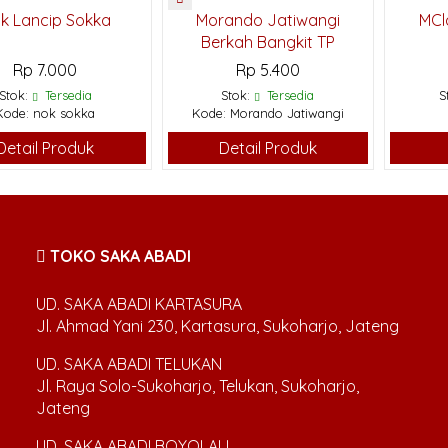
k Lancip Sokka
Morando Jatiwangi
MCl
Berkah Bangkit TP
Rp 7.000
Rp 5.400
Stok:
Tersedia
Stok:
Tersedia
S
Kode: nok sokka
Kode: Morando Jatiwangi
Detail Produk
Detail Produk
TOKO SAKA ABADI
UD. SAKA ABADI KARTASURA
Jl. Ahmad Yani 230, Kartasura, Sukoharjo, Jateng
UD. SAKA ABADI TELUKAN
Jl. Raya Solo-Sukoharjo, Telukan, Sukoharjo,
Jateng
UD. SAKA ABADI BOYOLALI