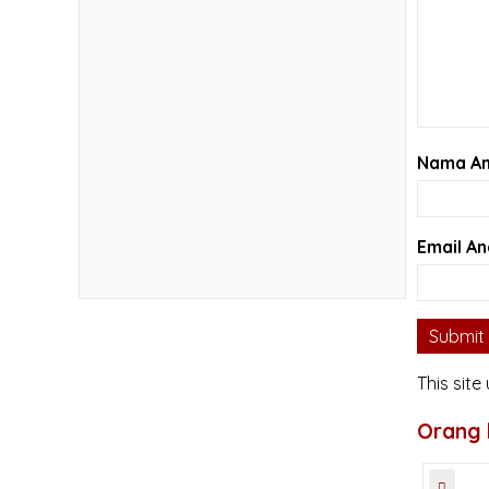
Nama A
Email A
This sit
Orang l