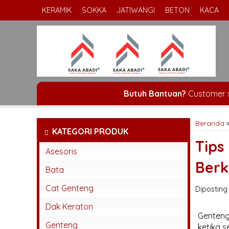
KERAMIK
SOKKA
JATIWANGI
BETON
KACA
Butuh Bantuan?
Customer 
Beranda
KATEGORI PRODUK
Tips
Asesoris
Berk
Bata
Bata Espos
Cat Genteng
Diposting 
Bata Press
Dak Keraton
Genteng
Bata Tempel
Genteng
ketika 