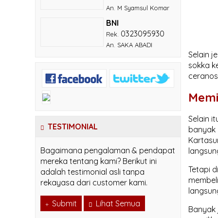
An. M Syamsul Komar
BNI
0323095930
Rek.
An. SAKA ABADI
Selain j
sokka ke
ceranos
Memi
Selain i
TESTIMONIAL
banyak p
Kartasur
Bagaimana pengalaman & pendapat
langsun
mereka tentang kami? Berikut ini
Tetapi 
adalah testimonial asli tanpa
membeli
rekayasa dari customer kami.
langsun
Submit
Lihat Semua
Banyak 