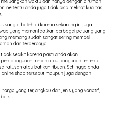
ot meluangkan waktu dan hanya dengan dirumah
line tentu anda juga tidak bisa melihat kualitas
.
 sangat hati-hati karena sekarang ini juga
jawab yang memanfaatkan berbagai peluang yang
 yang memang sudah sangat sering membeli
 aman dan terpercaya.
idak sedikit karena pasti anda akan
uk pembangunan rumah atau bangunan tertentu
sa ratusan atau bahkan ribuan. Sehingga anda
i online shop tersebut maupun juga dengan
arga yang terjangkau dan jenis yang variatif,
baik.