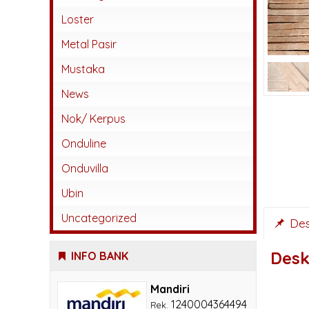
Abadi
Loster
Beton
Metal Pasir
Jatiwangi
Mustaka
Kaca
News
Karangpilang
Nok/ Kerpus
Keramik
Onduline
Lokal
Onduvilla
Monier
Ubin
Sokka
Uncategorized
Des
Desk
INFO BANK
Mandiri
1240004364494
Rek.