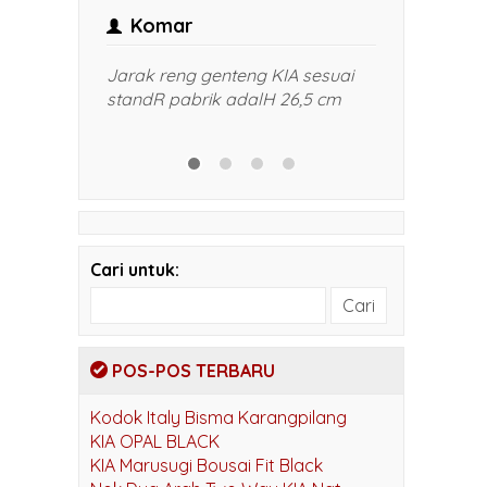
Margo
admi
 sesuai
Akan semakin menghemat
Harga mas
,5 cm
pembiayaan perlu di
pak. Gamb
kembangkan
kami di k
bapak WA
Cari untuk:
POS-POS TERBARU
Kodok Italy Bisma Karangpilang
KIA OPAL BLACK