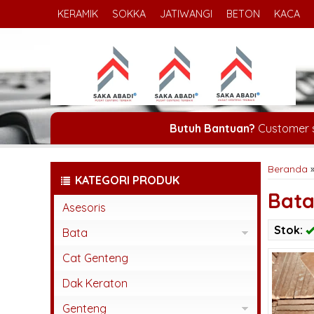
KERAMIK
SOKKA
JATIWANGI
BETON
KACA
Butuh Bantuan?
Customer 
Beranda
KATEGORI PRODUK
Bata
Asesoris
Stok:
Bata
Bata Espos
Cat Genteng
Bata Press
Dak Keraton
Bata Tempel
Genteng