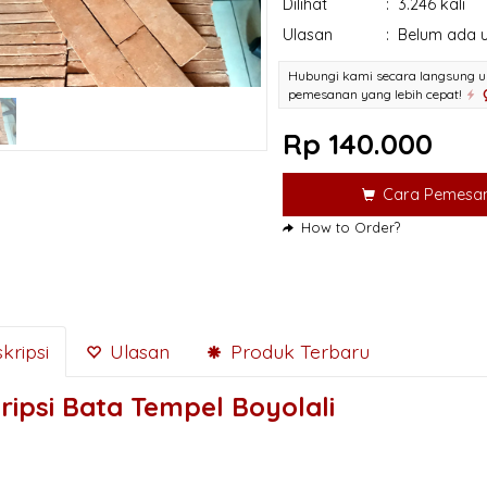
Dilihat
:
3.246 kali
Ulasan
:
Belum ada u
Hubungi kami secara langsung u
pemesanan yang lebih cepat!
Rp 140.000
Cara Pemesa
How to Order?
kripsi
Ulasan
Produk Terbaru
ripsi
Bata Tempel Boyolali