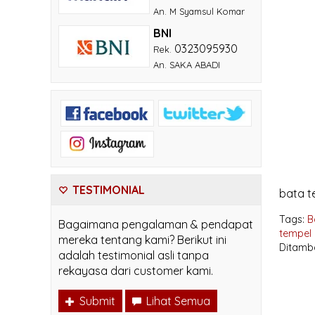
An. M Syamsul Komar
BNI
0323095930
Rek.
An. SAKA ABADI
TESTIMONIAL
bata te
Tags:
B
Bagaimana pengalaman & pendapat
tempel 
mereka tentang kami? Berikut ini
Ditamb
adalah testimonial asli tanpa
rekayasa dari customer kami.
Submit
Lihat Semua