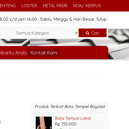
GENTENG
LOSTER
METAL PASIR
NOK/ KERPUS
.00 s/d jam 16.00 , Sabtu, Minggu & Hari Besar Tutup
Cari
mbantu Anda.
Kontak Kami
Produk Terkait Bata Tempel Boyolali
Bata Tempel Lokal
l
Rp 155.000