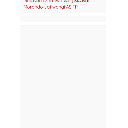
KIA Marusugi Bousai Fit Black
Nok Dua Arah Two Way KIA Nat
Morando Jatiwangi AS TP