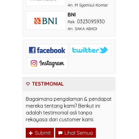
An. M Syamsul Komar
BNI
0323095930
Rek.
An. SAKA ABADI
TESTIMONIAL
Bagaimana pengalaman & pendapat
mereka tentang kami? Berikut ini
adalah testimonial asli tanpa
rekayasa dari customer kami.
Submit
Lihat Semua