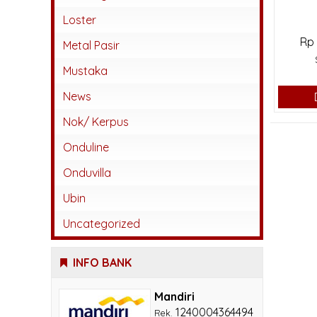
Abadi
Loster
Rp
Beton
Metal Pasir
Jatiwangi
Mustaka
Kaca
News
Karangpilang
Nok/ Kerpus
Keramik
Onduline
Lokal
Onduvilla
Monier
Ubin
Sokka
Uncategorized
INFO BANK
Mandiri
1240004364494
Rek.