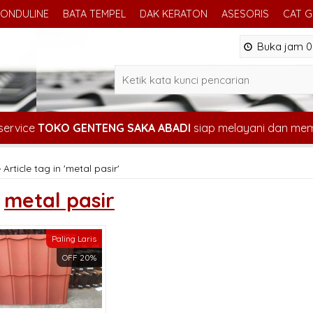
ONDULINE
BATA TEMPEL
DAK KERATON
ASESORIS
CAT 
Buka jam 08
service
TOKO GENTENG SAKA ABADI
siap melayani dan me
»
Article tag in 'metal pasir'
s
metal pasir
Paling Laris
OFF 20%