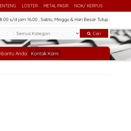
GENTENG
LOSTER
METAL PASIR
NOK/ KERPUS
.00 s/d jam 16.00 , Sabtu, Minggu & Hari Besar Tutup
Cari
mbantu Anda.
Kontak Kami