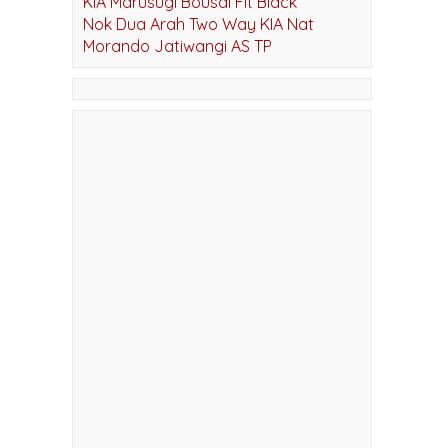
KIA OPAL BLACK
KIA Marusugi Bousai Fit Black
Nok Dua Arah Two Way KIA Nat
Morando Jatiwangi AS TP