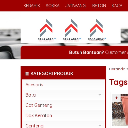
KERAMIK
SOKKA
JATIWANGI
BETON
KACA
Butuh Bantuan?
Customer 
Beranda
KATEGORI PRODUK
Tag
Asesoris
Bata
Bata Espos
Cat Genteng
Bata Press
Dak Keraton
Bata Tempel
Genteng