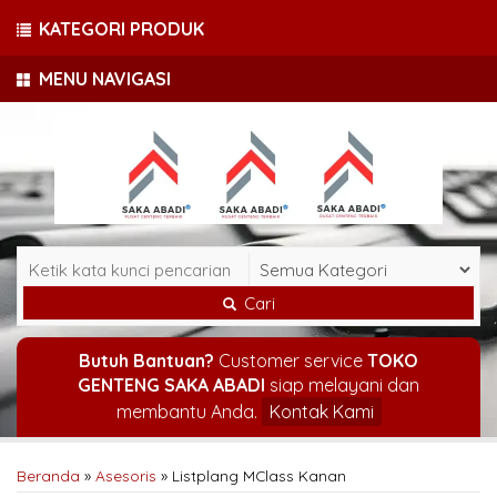
KATEGORI PRODUK
MENU NAVIGASI
Cari
Butuh Bantuan?
Customer service
TOKO
GENTENG SAKA ABADI
siap melayani dan
membantu Anda.
Kontak Kami
Beranda
»
Asesoris
»
Listplang MClass Kanan