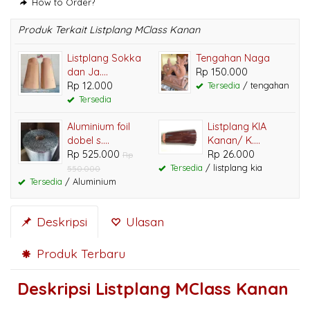
How to Order?
Produk Terkait Listplang MClass Kanan
Listplang Sokka
Tengahan Naga
dan Ja....
Rp 150.000
Rp 12.000
Tersedia
/ tengahan
Tersedia
Aluminium foil
Listplang KIA
dobel s....
Kanan/ K....
Rp 525.000
Rp 26.000
Rp
Tersedia
/ listplang kia
550.000
Tersedia
/ Aluminium
Deskripsi
Ulasan
Produk Terbaru
Deskripsi
Listplang MClass Kanan