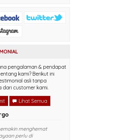
MONIAL
na pengalaman & pendapat
entang kami? Berikut ini
estimonial asli tanpa
 dari customer kami.
it
Lihat Semua
min
S. Wardiman
masih seperti di website
Bapak/Ibu, Saya mau cari
ambarnya juga. Posisi
genteng keramik, bisa minta