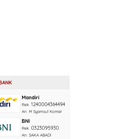
BANK
Mandiri
1240004364494
Rek.
An. M Syamsul Komar
BNI
0323095930
Rek.
An. SAKA ABADI