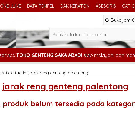
ONDULINE
BATA TEMPEL
DAK KERATON
ASESORIS
CAT 
Buka jam 08
service
TOKO GENTENG SAKA ABADI
siap melayani dan me
»
Article tag in 'jarak reng genteng palentong'
s
jarak reng genteng palentong
 produk belum tersedia pada kategori