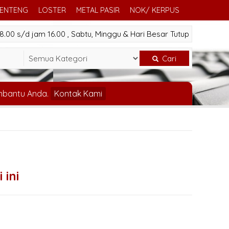
GENTENG
LOSTER
METAL PASIR
NOK/ KERPUS
.00 s/d jam 16.00 , Sabtu, Minggu & Hari Besar Tutup
Cari
mbantu Anda.
Kontak Kami
 ini