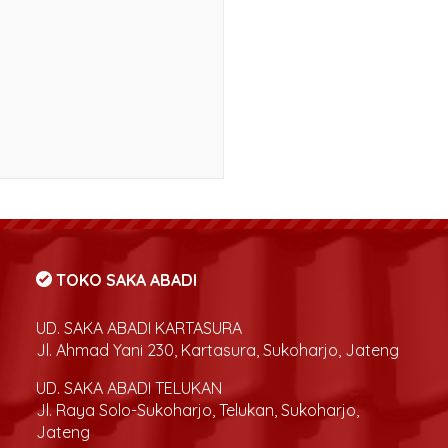
TOKO SAKA ABADI
UD. SAKA ABADI KARTASURA
Jl. Ahmad Yani 230, Kartasura, Sukoharjo, Jateng
UD. SAKA ABADI TELUKAN
Jl. Raya Solo-Sukoharjo, Telukan, Sukoharjo,