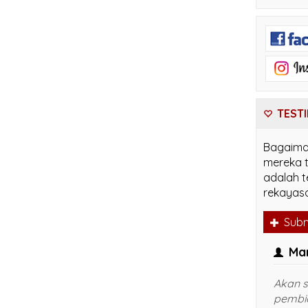
TESTI
Bagaima
mereka t
adalah t
rekayasa
Subm
Margo
ad
IA sesuai
Akan semakin menghemat
Harga 
 26,5 cm
pembiayaan perlu di
pak. G