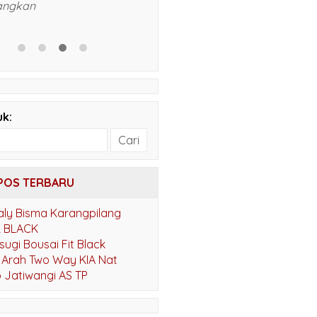
i kartasura. Silahkan
tolong dikirim daftar harga
 WA ke 081310470721
terbaru/saat ini, dari kalau KI
berapa dan Kanmuri berapa
harganya beserta fotonya ya
Terima kasih. S. Wardiman.
uk:
POS TERBARU
aly Bisma Karangpilang
L BLACK
sugi Bousai Fit Black
 Arah Two Way KIA Nat
 Jatiwangi AS TP