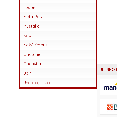
Abadi
Loster
Beton
Metal Pasir
Jatiwangi
Mustaka
Kaca
News
Karangpilang
Nok/ Kerpus
Keramik
Onduline
Lokal
Onduvilla
Monier
INFO 
Ubin
Sokka
Uncategorized