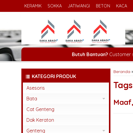
KERAMIK
SOKKA
JATIWANGI
BETON
KACA
Butuh Bantuan?
Customer 
Beranda
KATEGORI PRODUK
Tag
Asesoris
Bata
Maaf,
Bata Espos
Cat Genteng
Bata Press
Dak Keraton
Bata Tempel
Genteng