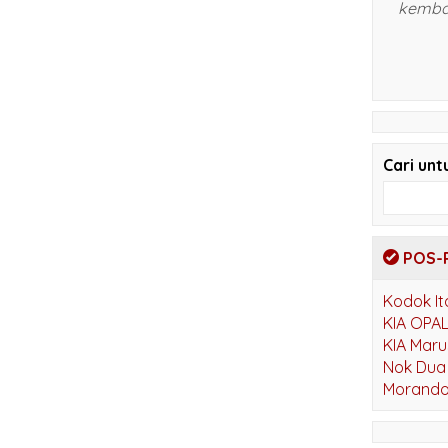
kembangkan
kami d
bapak
Cari unt
POS-
Kodok It
KIA OPA
KIA Maru
Nok Dua
Morando