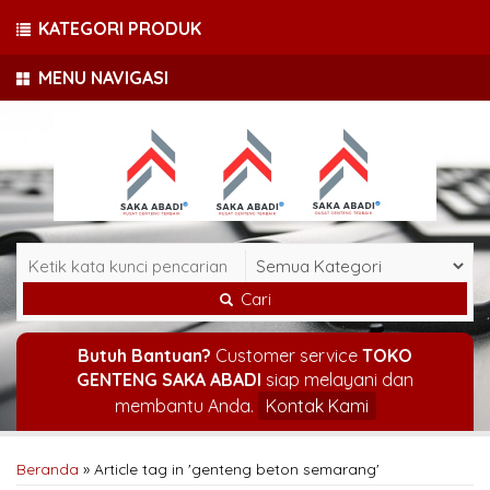
KATEGORI PRODUK
MENU NAVIGASI
Cari
Butuh Bantuan?
Customer service
TOKO
GENTENG SAKA ABADI
siap melayani dan
membantu Anda.
Kontak Kami
Beranda
»
Article tag in 'genteng beton semarang'