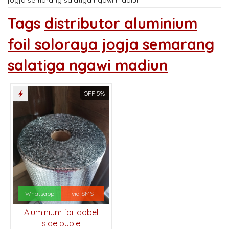
Tags
distributor aluminium
foil soloraya jogja semarang
salatiga ngawi madiun
OFF 5%
Whatsapp
via SMS
Aluminium foil dobel
side buble