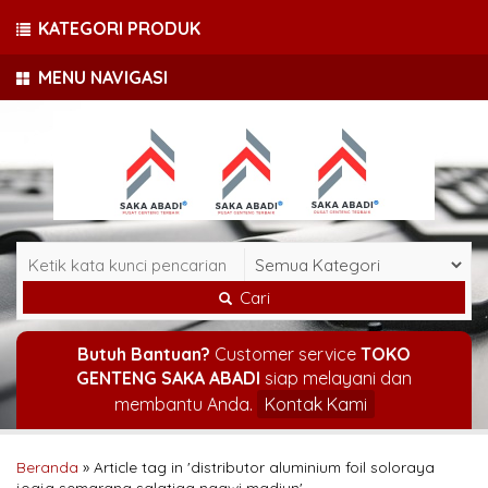
KATEGORI PRODUK
MENU NAVIGASI
Cari
Butuh Bantuan?
Customer service
TOKO
GENTENG SAKA ABADI
siap melayani dan
membantu Anda.
Kontak Kami
Beranda
»
Article tag in 'distributor aluminium foil soloraya
jogja semarang salatiga ngawi madiun'