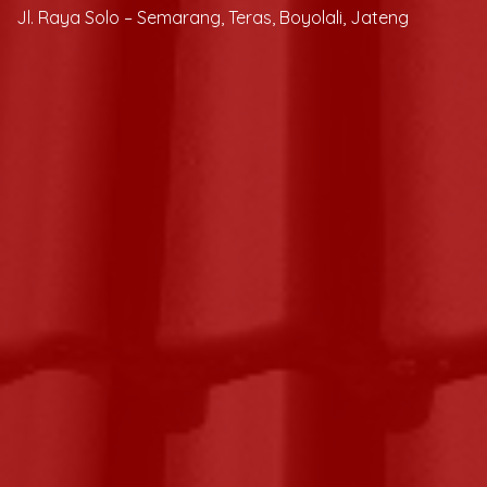
Jl. Raya Solo – Semarang, Teras, Boyolali, Jateng