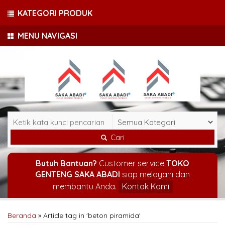
KATEGORI PRODUK
MENU NAVIGASI
Cari
Butuh Bantuan?
Customer service
TOKO
GENTENG SAKA ABADI
siap melayani dan
membantu Anda.
Kontak Kami
Beranda
»
Article tag in 'beton piramida'