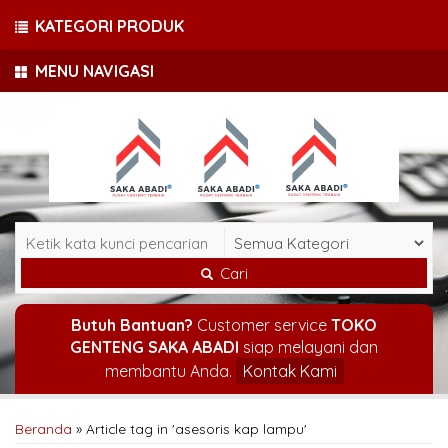
KATEGORI PRODUK
MENU NAVIGASI
Cari
Butuh Bantuan?
Customer service
TOKO
GENTENG SAKA ABADI
siap melayani dan
membantu Anda.
Kontak Kami
Beranda
»
Article tag in 'asesoris kap lampu'