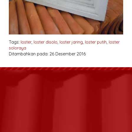
Tags:
loster
,
loster disolo
,
loster jaring
,
loster putih
,
loster
soloraya
Ditambahkan pada: 26 Desember 2016