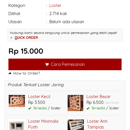
Kategori
:
Loster
Dilihat
:
2.714 kali
Ulasan
:
Belum ada ulasan
Hubungi kami secara langsung untuk pemesanan yang lebih cepat!
QUICK ORDER
Rp 15.000
Cara Pemesanan
How to Order?
Produk Terkait Loster Jaring
Loster Kecil
Loster Besar
Rp 3.500
Rp 6.500
Rp 7.000
Tersedia
/ loster
Tersedia
/ loster
Loster Minimalis
Loster Anti
Putih
Tampias