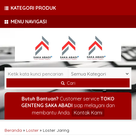
KATEGORI PRODUK
MENU NAVIGASI
Cari
Butuh Bantuan?
Customer service
TOKO
GENTENG SAKA ABADI
siap melayani dan
membantu Anda.
Kontak Kami
Beranda
»
Loster
»
Loster Jaring