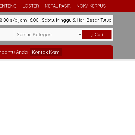
GENTENG
LOSTER
METAL PASIR
NOK/ KERPUS
.00 s/d jam 16.00 , Sabtu, Minggu & Hari Besar Tutup
Cari
mbantu Anda.
Kontak Kami