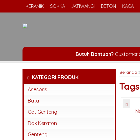
KERAMIK
SOKKA
JATIWANGI
BETON
KACA
Butuh Bantuan?
Customer 
Beranda
KATEGORI PRODUK
Tag
Asesoris
Bata
N
Bata Espos
Cat Genteng
Bata Press
Dak Keraton
Bata Tempel
Genteng