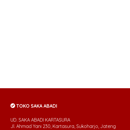
TOKO SAKA ABADI
UD. SAKA ABADI KARTASURA
Jl. Ahmad Yani 230, Kartasura, Sukoharjo, Jateng