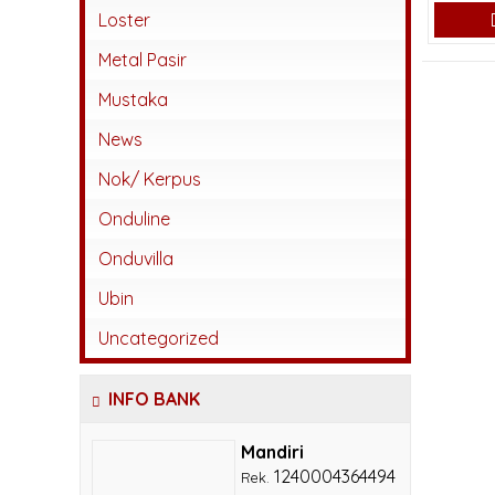
Abadi
Loster
Beton
Metal Pasir
Jatiwangi
Mustaka
Kaca
News
Karangpilang
Nok/ Kerpus
Keramik
Onduline
Lokal
Onduvilla
Monier
Ubin
Sokka
Uncategorized
INFO BANK
Mandiri
1240004364494
Rek.