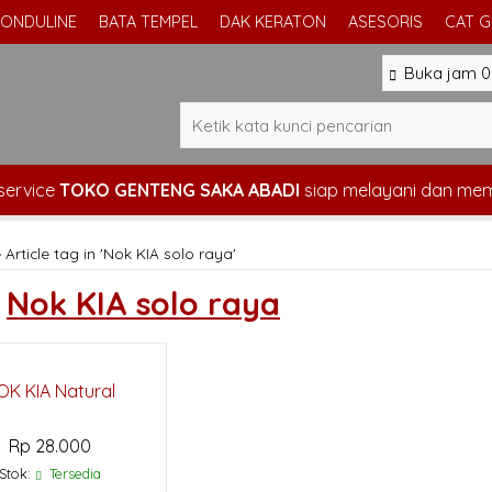
ONDULINE
BATA TEMPEL
DAK KERATON
ASESORIS
CAT 
Buka jam 08
service
TOKO GENTENG SAKA ABADI
siap melayani dan me
»
Article tag in 'Nok KIA solo raya'
s
Nok KIA solo raya
OK KIA Natural
Rp 28.000
Stok:
Tersedia