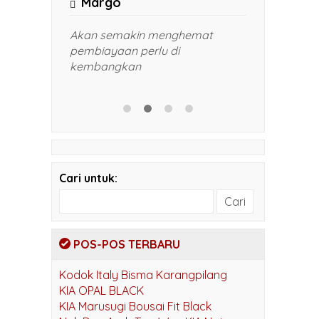
Margo
admin
 sesuai
Akan semakin menghemat
Harga mas
,5 cm
pembiayaan perlu di
pak. Gamb
kembangkan
kami di k
bapak WA
Cari untuk:
POS-POS TERBARU
Kodok Italy Bisma Karangpilang
KIA OPAL BLACK
KIA Marusugi Bousai Fit Black