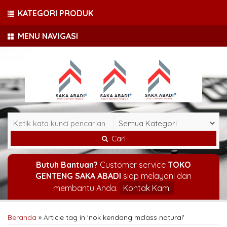
KATEGORI PRODUK
MENU NAVIGASI
Cari
Butuh Bantuan?
Customer service
TOKO
GENTENG SAKA ABADI
siap melayani dan
membantu Anda.
Kontak Kami
Beranda
»
Article tag in 'nok kendang mclass natural'