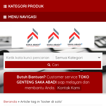
KATEGORI PRODUK
MENU NAVIGASI
Cari
Butuh Bantuan?
Customer service
TOKO
GENTENG SAKA ABADI
siap melayani dan
membantu Anda.
Kontak Kami
Beranda
»
Article tag in 'loster di solo'