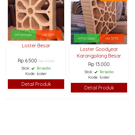
Whatsapp
via SMS
Whatsapp
via SMS
Loster Besar
Loster Goodyear
Karangpilang Besar
Rp 6.500
Rp 7.000
Rp 13.000
Stok:
Tersedia
Stok:
Tersedia
Kode: loster
Kode: loster
Detail Produk
Detail Produk