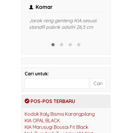
Margo
admi
 sesuai
Akan semakin menghemat
Harga mas
,5 cm
pembiayaan perlu di
pak. Gamb
kembangkan
kami di k
bapak WA
Cari untuk:
POS-POS TERBARU
Kodok Italy Bisma Karangpilang
KIA OPAL BLACK