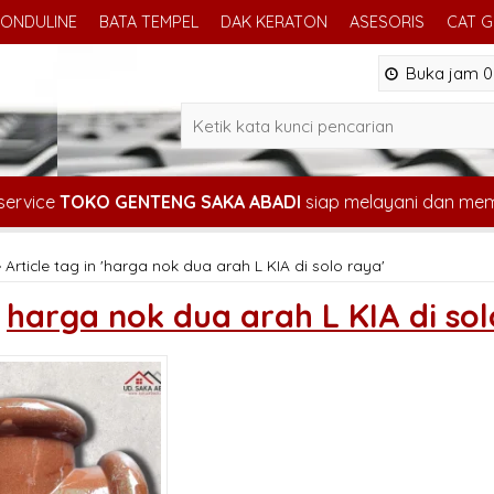
ONDULINE
BATA TEMPEL
DAK KERATON
ASESORIS
CAT 
Buka jam 08
service
TOKO GENTENG SAKA ABADI
siap melayani dan me
»
Article tag in 'harga nok dua arah L KIA di solo raya'
s
harga nok dua arah L KIA di so