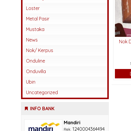
Abadi
Loster
Beton
Metal Pasir
Jatiwangi
Mustaka
Kaca
News
Nok 
Karangpilang
Nok/ Kerpus
Keramik
Onduline
Lokal
Onduvilla
Monier
Ubin
Sokka
Uncategorized
INFO BANK
Mandiri
1240004364494
Rek.