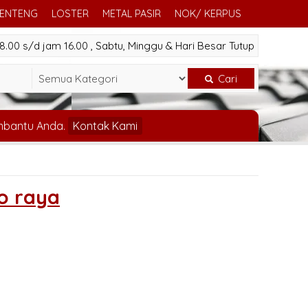
GENTENG
LOSTER
METAL PASIR
NOK/ KERPUS
.00 s/d jam 16.00 , Sabtu, Minggu & Hari Besar Tutup
Cari
mbantu Anda.
Kontak Kami
lo raya