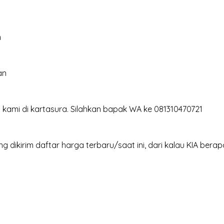
m
an
i kami di kartasura. Silahkan bapak WA ke 081310470721
ng dikirim daftar harga terbaru/saat ini, dari kalau KIA be