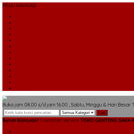
MENU NAVIGASI
Keramik
Sokka
Jatiwangi
Beton
Kaca
Onduline
Bata Tempel
Dak Keraton
Asesoris
Cat Genteng
Loster
Metal Pasir
Nok/ Kerpus
Buka jam 08.00 s/d jam 16.00 , Sabtu, Minggu & Hari Besar 
Cari
Butuh Bantuan?
Customer service
TOKO GENTENG SAKA 
SMS
6285710312442