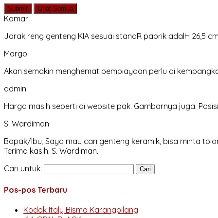
Submit
Lihat Semua
Komar
Jarak reng genteng KIA sesuai standR pabrik adalH 26,5 c
Margo
Akan semakin menghemat pembiayaan perlu di kembangk
admin
Harga masih seperti di website pak. Gambarnya juga. Posis
S. Wardiman
Bapak/Ibu, Saya mau cari genteng keramik, bisa minta tolo
Terima kasih. S. Wardiman.
Cari untuk:
Pos-pos Terbaru
Kodok Italy Bisma Karangpilang