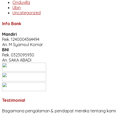
Onduvilla
Ubin
Uncategorized
Info Bank
Mandiri
Rek.
1240004364494
An. M Syamsul Komar
BNI
Rek.
0323095930
An. SAKA ABADI
Testimonial
Bagaimana pengalaman & pendapat mereka tentang kami? Ber