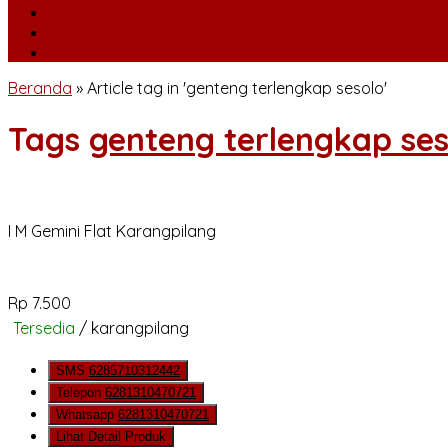
TELP
6281310470721
WA
6281310470721
office.sakaabadi@gmail.com
Beranda
»
Article tag in 'genteng terlengkap sesolo'
Tags
genteng terlengkap ses
I M Gemini Flat Karangpilang
Rp 7.500
Tersedia
/ karangpilang
SMS
6285710312442
Telepon
6281310470721
Whatsapp
6281310470721
Lihat Detail Produk