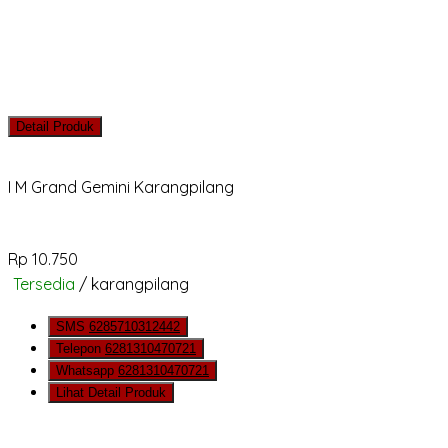
Detail Produk
I M Grand Gemini Karangpilang
Rp 10.750
Tersedia
/ karangpilang
SMS
6285710312442
Telepon
6281310470721
Whatsapp
6281310470721
Lihat Detail Produk