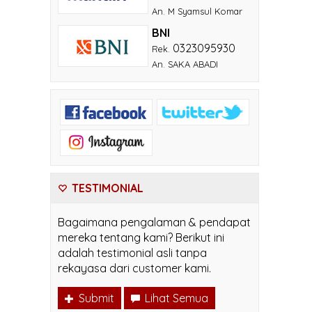
An. M Syamsul Komar
BNI
0323095930
Rek.
An. SAKA ABADI
TESTIMONIAL
Bagaimana pengalaman & pendapat
mereka tentang kami? Berikut ini
adalah testimonial asli tanpa
rekayasa dari customer kami.
Submit
Lihat Semua