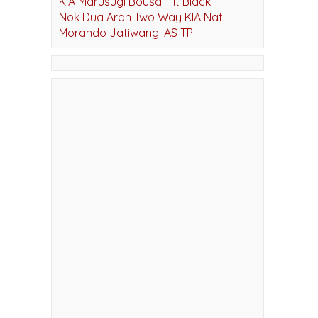
KIA OPAL BLACK
KIA Marusugi Bousai Fit Black
Nok Dua Arah Two Way KIA Nat
Morando Jatiwangi AS TP