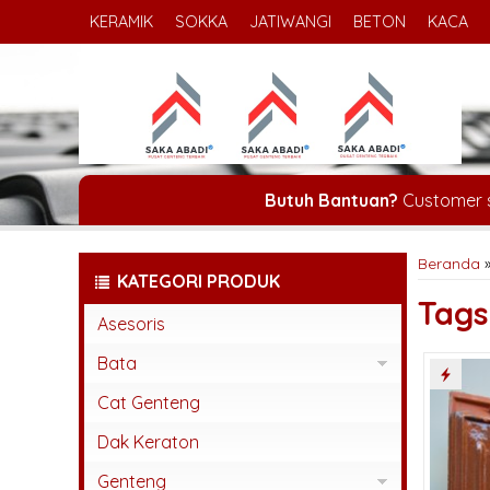
KERAMIK
SOKKA
JATIWANGI
BETON
KACA
Butuh Bantuan?
Customer 
Beranda
KATEGORI PRODUK
Tag
Asesoris
Bata
Bata Espos
Cat Genteng
Bata Press
Dak Keraton
Bata Tempel
Genteng