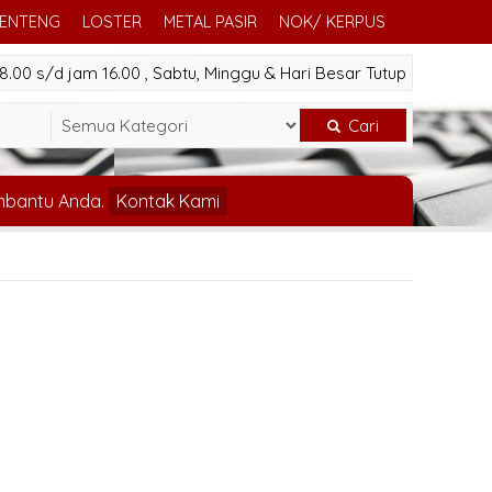
GENTENG
LOSTER
METAL PASIR
NOK/ KERPUS
.00 s/d jam 16.00 , Sabtu, Minggu & Hari Besar Tutup
Cari
mbantu Anda.
Kontak Kami