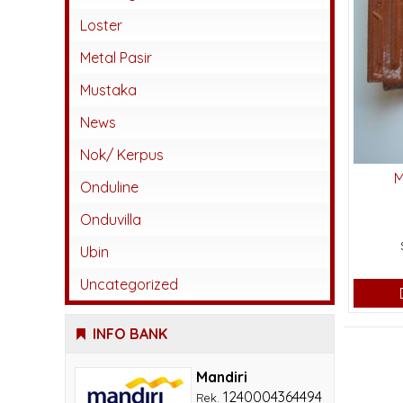
Abadi
Loster
Beton
Metal Pasir
Jatiwangi
Mustaka
Kaca
News
Karangpilang
Nok/ Kerpus
Keramik
M
Onduline
Lokal
Onduvilla
Monier
Ubin
Sokka
Uncategorized
INFO BANK
Mandiri
1240004364494
Rek.