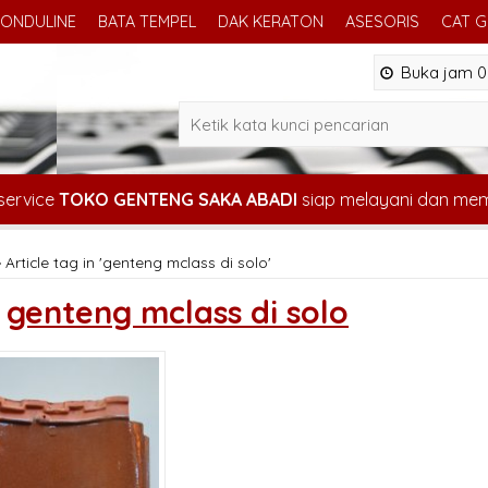
ONDULINE
BATA TEMPEL
DAK KERATON
ASESORIS
CAT 
Buka jam 08
service
TOKO GENTENG SAKA ABADI
siap melayani dan me
»
Article tag in 'genteng mclass di solo'
s
genteng mclass di solo