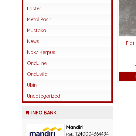
Abadi
Loster
Beton
Metal Pasir
Jatiwangi
Mustaka
Kaca
News
Flat
Karangpilang
Nok/ Kerpus
Keramik
Onduline
Lokal
Onduvilla
Monier
Ubin
Sokka
Uncategorized
INFO BANK
Mandiri
1240004364494
Rek.