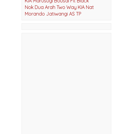
KIA OPAL BLACK
KIA Marusugi Bousai Fit Black
Nok Dua Arah Two Way KIA Nat
Morando Jatiwangi AS TP