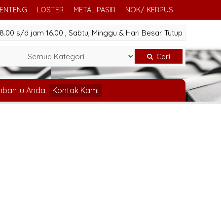
GENTENG
LOSTER
METAL PASIR
NOK/ KERPUS
.00 s/d jam 16.00 , Sabtu, Minggu & Hari Besar Tutup
Cari
mbantu Anda.
Kontak Kami