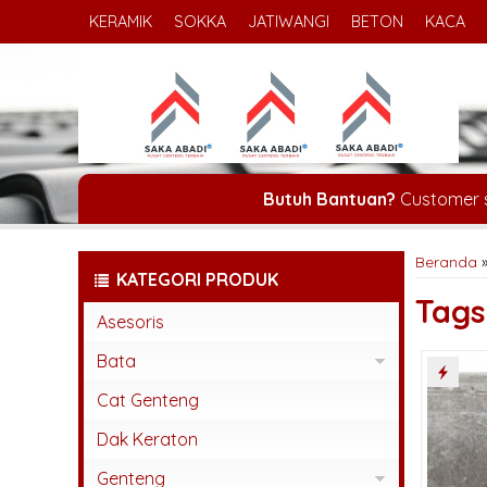
KERAMIK
SOKKA
JATIWANGI
BETON
KACA
Butuh Bantuan?
Customer 
Beranda
KATEGORI PRODUK
Tag
Asesoris
Bata
Bata Espos
Cat Genteng
Bata Press
Dak Keraton
Bata Tempel
Genteng