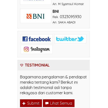
An. M Syamsul Komar
BNI
0323095930
Rek.
An. SAKA ABADI
TESTIMONIAL
Bagaimana pengalaman & pendapat
mereka tentang kami? Berikut ini
adalah testimonial asli tanpa
rekayasa dari customer kami.
Submit
Lihat Semua